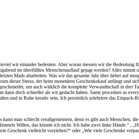
wieviel wir einander bedeuten. Aber woran messen wir die Bedeutung fü
iligabend im überfüllten Menschenauflauf gejagt werden? Alles nimmt ras
letzten Mails abarbeiten. Was wir das gesamte Jahr über lieber auf mor
rum dieser Stress, der beim monetären Geschenkekauf anfängt und sich
e geschmiedet, um auch wirklich die komplette Verwandtschaft in drei 
mt dann doch schneller als wir gedacht haben. Same procedure as every
lten und in Ruhe kreativ sein. Ich persönlich zelebriere das Einpack-
das kann man schlecht verallgemeinern, denn es gibt auch Menschen, di
mmels Willen, das könnte ich nicht. Ich habe zwei linke Hände.“ , „H
mein Geschenk vielleicht vorziehen?“ oder „Wie viele Geschenke verpa