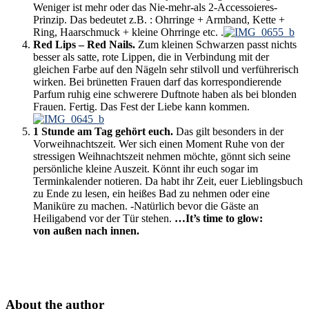
Weniger ist mehr oder das Nie-mehr-als 2-Accessoieres-
Prinzip. Das bedeutet z.B. : Ohrringe + Armband, Kette +
Ring, Haarschmuck + kleine Ohrringe etc. .
Red Lips – Red Nails.
Zum kleinen Schwarzen passt nichts
besser als satte, rote Lippen, die in Verbindung mit der
gleichen Farbe auf den Nägeln sehr stilvoll und verführerisch
wirken. Bei brünetten Frauen darf das korrespondierende
Parfum ruhig eine schwerere Duftnote haben als bei blonden
Frauen. Fertig. Das Fest der Liebe kann kommen.
1 Stunde am Tag gehört euch.
Das gilt besonders in der
Vorweihnachtszeit. Wer sich einen Moment Ruhe von der
stressigen Weihnachtszeit nehmen möchte, gönnt sich seine
persönliche kleine Auszeit. Könnt ihr euch sogar im
Terminkalender notieren. Da habt ihr Zeit, euer Lieblingsbuch
zu Ende zu lesen, ein heißes Bad zu nehmen oder eine
Maniküre zu machen. -Natürlich bevor die Gäste an
Heiligabend vor der Tür stehen.
…It’s time to glow:
von außen nach innen.
About the author