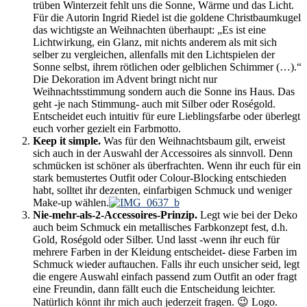
trüben Winterzeit fehlt uns die Sonne, Wärme und das Licht.
Für die Autorin Ingrid Riedel ist die goldene Christbaumkugel
das wichtigste an Weihnachten überhaupt: „Es ist eine
Lichtwirkung, ein Glanz, mit nichts anderem als mit sich
selber zu vergleichen, allenfalls mit den Lichtspielen der
Sonne selbst, ihrem rötlichen oder gelblichen Schimmer (…).“
Die Dekoration im Advent bringt nicht nur
Weihnachtsstimmung sondern auch die Sonne ins Haus. Das
geht -je nach Stimmung- auch mit Silber oder Roségold.
Entscheidet euch intuitiv für eure Lieblingsfarbe oder überlegt
euch vorher gezielt ein Farbmotto.
Keep it simple.
Was für den Weihnachtsbaum gilt, erweist
sich auch in der Auswahl der Accessoires als sinnvoll. Denn
schmücken ist schöner als überfrachten. Wenn ihr euch für ein
stark bemustertes Outfit oder Colour-Blocking entschieden
habt, solltet ihr dezenten, einfarbigen Schmuck und weniger
Make-up wählen.
Nie-mehr-als-2-Accessoires-Prinzip.
Legt wie bei der Deko
auch beim Schmuck ein metallisches Farbkonzept fest, d.h.
Gold, Roségold oder Silber. Und lasst -wenn ihr euch für
mehrere Farben in der Kleidung entscheidet- diese Farben im
Schmuck wieder auftauchen. Falls ihr euch unsicher seid, legt
die engere Auswahl einfach passend zum Outfit an oder fragt
eine Freundin, dann fällt euch die Entscheidung leichter.
Natürlich könnt ihr mich auch jederzeit fragen. 😉 Logo.